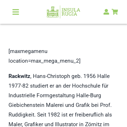
Zum
Inhalt
Toggle
Navigation
springen
Über Uns
Natur & Landschaft
[maxmegamenu
location=max_mega_menu_2]
Kunst & Kultur
Rackwitz
, Hans-Christoph geb. 1956 Halle
Malerlexikon
1977-82 studiert er an der Hochschule für
Industrielle Formgestaltung Halle-Burg
RUGIA Shop
NEU
Giebichenstein Malerei und Grafik bei Prof.
Ruddigkeit. Seit 1982 ist er freiberuflich als
Maler, Grafiker und Illustrator in Zörnitz im