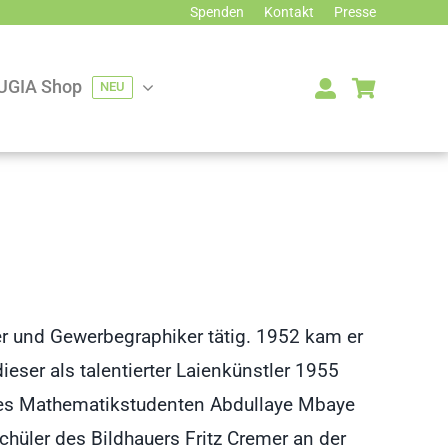
Spenden
Kontakt
Presse
UGIA Shop
NEU
er und Gewerbegraphiker tätig. 1952 kam er
eser als talentierter Laienkünstler 1955
 des Mathematikstudenten Abdullaye Mbaye
chüler des Bildhauers Fritz Cremer an der